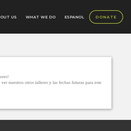
OUT US
WHAT WE DO
ESPANOL
DONATE
ores!
 nuestros otros talleres y las fechas futuras para este